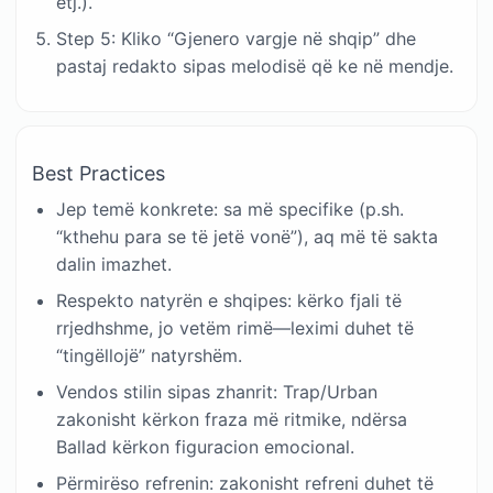
etj.).
Step 5: Kliko “Gjenero vargje në shqip” dhe
pastaj redakto sipas melodisë që ke në mendje.
Best Practices
Jep temë konkrete: sa më specifike (p.sh.
“kthehu para se të jetë vonë”), aq më të sakta
dalin imazhet.
Respekto natyrën e shqipes: kërko fjali të
rrjedhshme, jo vetëm rimë—leximi duhet të
“tingëllojë” natyrshëm.
Vendos stilin sipas zhanrit: Trap/Urban
zakonisht kërkon fraza më ritmike, ndërsa
Ballad kërkon figuracion emocional.
Përmirëso refrenin: zakonisht refreni duhet të