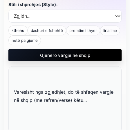
Stili i shprehjes (Style):
kthehu
dashuri e fshehtë
premtim i thyer
liria ime
netë pa gjumë
Gjenero vargje në shqip
Varësisht nga zgjedhjet, do të shfaqen vargje 
në shqip (me refren/verse) këtu...