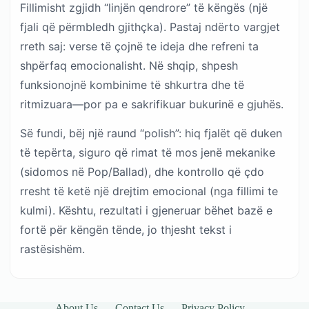
Fillimisht zgjidh “linjën qendrore” të këngës (një
fjali që përmbledh gjithçka). Pastaj ndërto vargjet
rreth saj: verse të çojnë te ideja dhe refreni ta
shpërfaq emocionalisht. Në shqip, shpesh
funksionojnë kombinime të shkurtra dhe të
ritmizuara—por pa e sakrifikuar bukurinë e gjuhës.
Së fundi, bëj një raund “polish”: hiq fjalët që duken
të tepërta, siguro që rimat të mos jenë mekanike
(sidomos në Pop/Ballad), dhe kontrollo që çdo
rresht të ketë një drejtim emocional (nga fillimi te
kulmi). Kështu, rezultati i gjeneruar bëhet bazë e
fortë për këngën tënde, jo thjesht tekst i
rastësishëm.
About Us
Contact Us
Privacy Policy