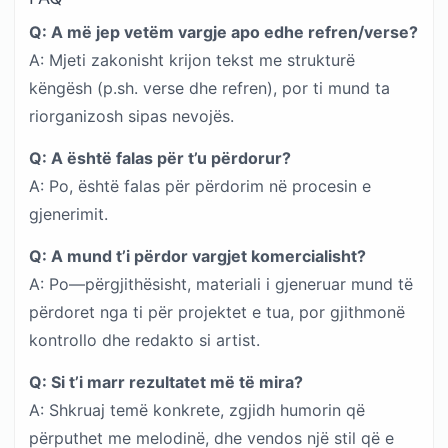
Q: A më jep vetëm vargje apo edhe refren/verse?
A: Mjeti zakonisht krijon tekst me strukturë
këngësh (p.sh. verse dhe refren), por ti mund ta
riorganizosh sipas nevojës.
Q: A është falas për t’u përdorur?
A: Po, është falas për përdorim në procesin e
gjenerimit.
Q: A mund t’i përdor vargjet komercialisht?
A: Po—përgjithësisht, materiali i gjeneruar mund të
përdoret nga ti për projektet e tua, por gjithmonë
kontrollo dhe redakto si artist.
Q: Si t’i marr rezultatet më të mira?
A: Shkruaj temë konkrete, zgjidh humorin që
përputhet me melodinë, dhe vendos një stil që e