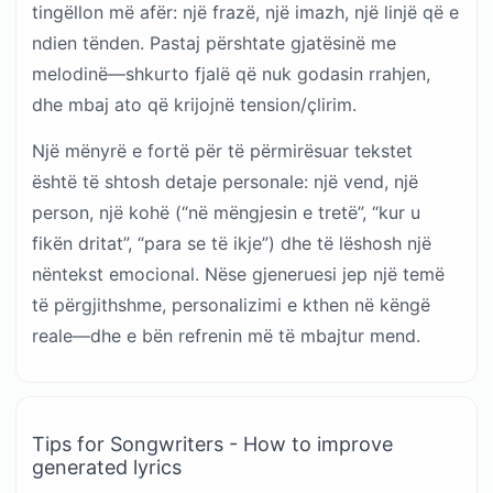
tingëllon më afër: një frazë, një imazh, një linjë që e
ndien tënden. Pastaj përshtate gjatësinë me
melodinë—shkurto fjalë që nuk godasin rrahjen,
dhe mbaj ato që krijojnë tension/çlirim.
Një mënyrë e fortë për të përmirësuar tekstet
është të shtosh detaje personale: një vend, një
person, një kohë (“në mëngjesin e tretë”, “kur u
fikën dritat”, “para se të ikje”) dhe të lëshosh një
nëntekst emocional. Nëse gjeneruesi jep një temë
të përgjithshme, personalizimi e kthen në këngë
reale—dhe e bën refrenin më të mbajtur mend.
Tips for Songwriters - How to improve
generated lyrics