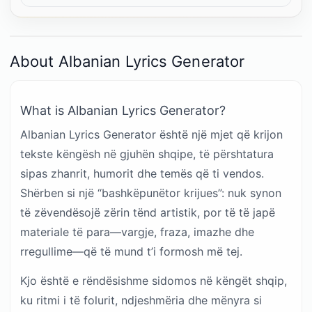
About Albanian Lyrics Generator
What is Albanian Lyrics Generator?
Albanian Lyrics Generator është një mjet që krijon
tekste këngësh në gjuhën shqipe, të përshtatura
sipas zhanrit, humorit dhe temës që ti vendos.
Shërben si një “bashkëpunëtor krijues”: nuk synon
të zëvendësojë zërin tënd artistik, por të të japë
materiale të para—vargje, fraza, imazhe dhe
rregullime—që të mund t’i formosh më tej.
Kjo është e rëndësishme sidomos në këngët shqip,
ku ritmi i të folurit, ndjeshmëria dhe mënyra si