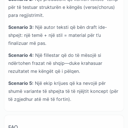
për të testuar strukturën e këngës (verse/chorus)
para regjistrimit.
Scenario 3:
Një autor teksti që bën draft ide-
shpejt: një temë + një stil = material për t’u
finalizuar më pas.
Scenario 4:
Një fillestar që do të mësojë si
ndërtohen frazat në shqip—duke krahasuar
rezultatet me këngët që i pëlqen.
Scenario 5:
Një ekip krijues që ka nevojë për
shumë variante të shpejta të të njëjtit koncept (për
të zgjedhur atë më të fortin).
FAQ