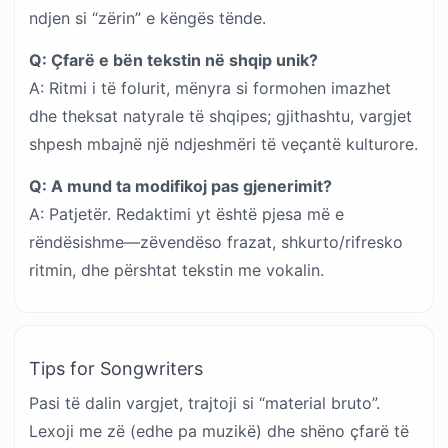
ndjen si “zërin” e këngës tënde.
Q: Çfarë e bën tekstin në shqip unik?
A: Ritmi i të folurit, mënyra si formohen imazhet
dhe theksat natyrale të shqipes; gjithashtu, vargjet
shpesh mbajnë një ndjeshmëri të veçantë kulturore.
Q: A mund ta modifikoj pas gjenerimit?
A: Patjetër. Redaktimi yt është pjesa më e
rëndësishme—zëvendëso frazat, shkurto/rifresko
ritmin, dhe përshtat tekstin me vokalin.
Tips for Songwriters
Pasi të dalin vargjet, trajtoji si “material bruto”.
Lexoji me zë (edhe pa muzikë) dhe shëno çfarë të