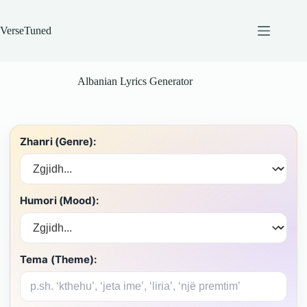
Skip
to
content
VerseTuned
Albanian Lyrics Generator
Zhanri (Genre):
Humori (Mood):
Tema (Theme):