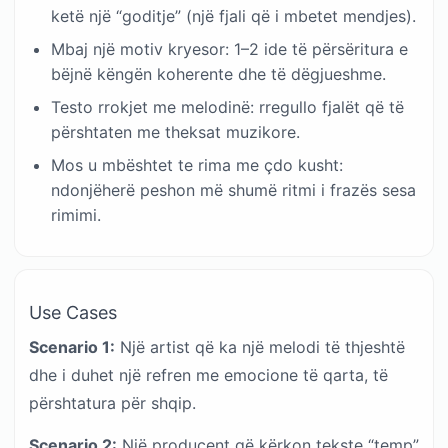
ketë një “goditje” (një fjali që i mbetet mendjes).
Mbaj një motiv kryesor: 1–2 ide të përsëritura e
bëjnë këngën koherente dhe të dëgjueshme.
Testo rrokjet me melodinë: rregullo fjalët që të
përshtaten me theksat muzikore.
Mos u mbështet te rima me çdo kusht:
ndonjëherë peshon më shumë ritmi i frazës sesa
rimimi.
Use Cases
Scenario 1:
Një artist që ka një melodi të thjeshtë
dhe i duhet një refren me emocione të qarta, të
përshtatura për shqip.
Scenario 2:
Një producent që kërkon tekste “temp”