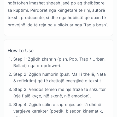
ndërtohen imazhet shpesh janë po aq thelbësore
sa kuptimi. Përdoret nga këngëtarë të rinj, autorë
teksti, producentë, si dhe nga hobiistë që duan të
provojnë ide të reja pa u bllokuar nga “faqja bosh”.
How to Use
Step 1: Zgjidh zhanrin (p.sh. Pop, Trap / Urban,
Ballad) nga dropdown-i.
Step 2: Zgjidh humorin (p.sh. Mall i thellë, Nata
& reflektim) që të drejtojë energjinë e tekstit.
Step 3: Vendos temën me një frazë të shkurtër
(një fjalë kyçe, një skenë, një emocion).
Step 4: Zgjidh stilin e shprehjes për t’i dhënë
vargjeve karakter (poetik, bisedor, kinematik,