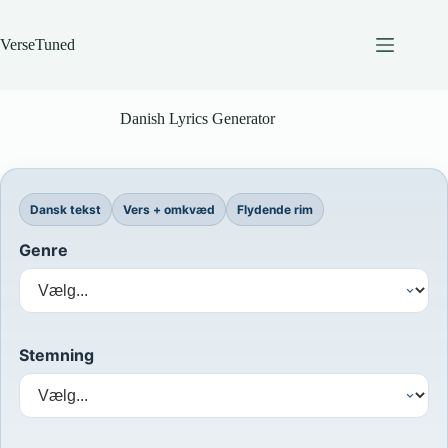
Skip
to
content
VerseTuned
Danish Lyrics Generator
Dansk tekst
Vers + omkvæd
Flydende rim
Genre
Stemning