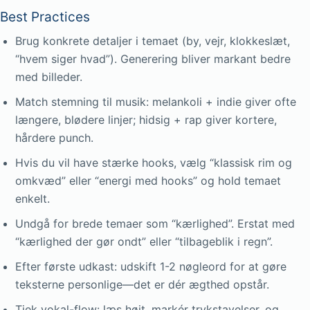
Best Practices
Brug konkrete detaljer i temaet (by, vejr, klokkeslæt,
“hvem siger hvad”). Generering bliver markant bedre
med billeder.
Match stemning til musik: melankoli + indie giver ofte
længere, blødere linjer; hidsig + rap giver kortere,
hårdere punch.
Hvis du vil have stærke hooks, vælg “klassisk rim og
omkvæd” eller “energi med hooks” og hold temaet
enkelt.
Undgå for brede temaer som “kærlighed”. Erstat med
“kærlighed der gør ondt” eller “tilbageblik i regn”.
Efter første udkast: udskift 1-2 nøgleord for at gøre
teksterne personlige—det er dér ægthed opstår.
Tjek vokal-flow: læs højt, markér trykstavelser, og