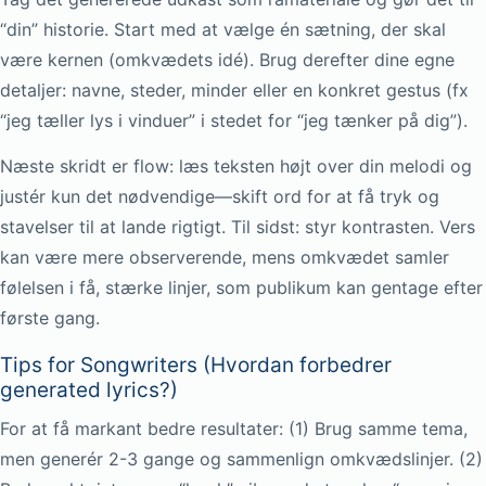
“din” historie. Start med at vælge én sætning, der skal
være kernen (omkvædets idé). Brug derefter dine egne
detaljer: navne, steder, minder eller en konkret gestus (fx
“jeg tæller lys i vinduer” i stedet for “jeg tænker på dig”).
Næste skridt er flow: læs teksten højt over din melodi og
justér kun det nødvendige—skift ord for at få tryk og
stavelser til at lande rigtigt. Til sidst: styr kontrasten. Vers
kan være mere observerende, mens omkvædet samler
følelsen i få, stærke linjer, som publikum kan gentage efter
første gang.
Tips for Songwriters (Hvordan forbedrer
generated lyrics?)
For at få markant bedre resultater: (1) Brug samme tema,
men generér 2-3 gange og sammenlign omkvædslinjer. (2)