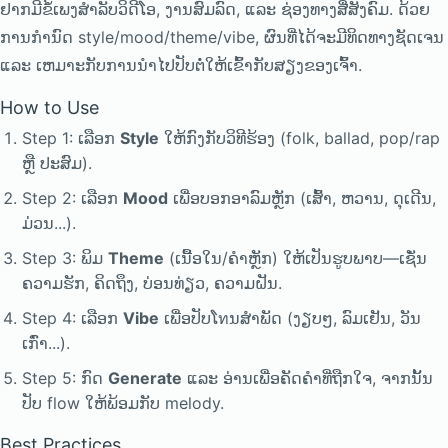
ຢາກມີຂໍ້ເພງສຳລັບວິດີໂອ, ງານສົມລົດ, ແລະ ຊ່ອງທາງສື່ສັງຄົມ. ດ້ວຍ
ການກຳນົດ style/mood/theme/vibe, ຜົນທີ່ໄດ້ຈະມີທິດທາງຊັດເຈນ
ແລະ ເຫມາະກັບການນຳໄປປັບຕໍ່ໃຫ້ເຂົ້າກັບສຽງຂອງເຈົ້າ.
How to Use
Step 1: ເລືອກ
Style
ໃຫ້ກົງກັບວິທີຮ້ອງ (folk, ballad, pop/rap
ຫຼື ປະສົມ).
Step 2: ເລືອກ
Mood
ເພື່ອບອກອາລົມຫຼັກ (ເສົ້າ, ຫວານ, ດຸເດີນ,
ມ່ວນ...).
Step 3: ພິມ
Theme
(ເນື້ອໃນ/ຄຳຫຼັກ) ໃຫ້ເປັນຮູບພາບ—ເຊັ່ນ
ຄວາມຮັກ, ຄິດຖຶງ, ບ່ອນທ່ຽວ, ຄວາມຝັນ.
Step 4: ເລືອກ
Vibe
ເພື່ອປັບໂทນສຳພັດ (ງຽບໆ, ລົມເຢັນ, ວັນ
ເກົ່າ...).
Step 5: ກົດ
Generate
ແລະ ອ່ານເພື່ອຄັດຄຳທີ່ຖືກໃຈ, ຈາກນັ້ນ
ປັບ flow ໃຫ້ພ້ອມກັບ melody.
Best Practices