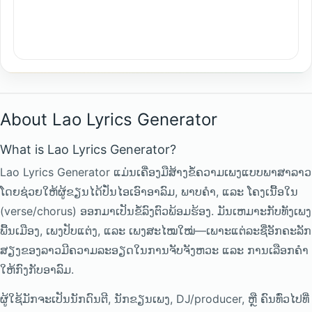
About Lao Lyrics Generator
What is Lao Lyrics Generator?
Lao Lyrics Generator ແມ່ນເຄື່ອງມືສ້າງຂໍ້ຄວາມເພງແບບພາສາລາວ
ໂດຍຊ່ວຍໃຫ້ຜູ້ຂຽນໄດ້ປັ່ນໄອເອົາອາລົມ, ພາບຄຳ, ແລະ ໂຄງເນື້ອໃນ
(verse/chorus) ອອກມາເປັນຂໍ້ລົງຕົວພ້ອມຮ້ອງ. ມັນເຫມາະກັບທັງເພງ
ພື້ນເມືອງ, ເພງປັບແຕ່ງ, ແລະ ເພງສະໄໝໃໝ່—ເພາະແຕ່ລະຊື່ອັກຄະລັກ
ສຽງຂອງລາວມີຄວາມລະອຽດໃນການຈັບຈັງຫວະ ແລະ ການເລືອກຄຳ
ໃຫ້ກົງກັບອາລົມ.
ຜູ້ໃຊ້ມັກຈະເປັນນັກດົນຕີ, ນັກຂຽນເພງ, DJ/producer, ຫຼື ຄົນທົ່ວໄປທີ່