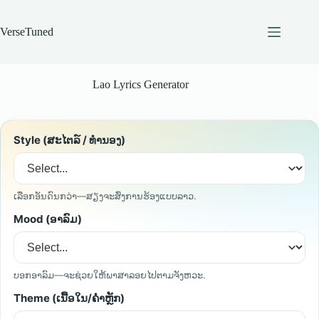
Skip
to
content
VerseTuned
Lao Lyrics Generator
Style (ສະໄຕລ໌ / ທຳນອງ)
ເລືອກອັນດົນກວ່າ—ສຽງຈະສົ່ງການຮ້ອງແບບລາວ.
Mood (ອາລົມ)
ບອກອາລົມ—ຈະຊ່ວຍໃຫ້ພາສາລອຍໄປຕາມຈັງຫວະ.
Theme (ເນື້ອໃນ/ຄຳຫຼັກ)