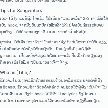
verse/chorus ໃຫ້ກົງກັບທຳນອງທີ່ເຈົ້າຊິດ.
Tips for Songwriters
ເວລາໄດ້ lyrics ທີ່ຖືກໃຈແລ້ວ ໃຫ້ເລືອກ “ແກ່ນອາລົມ” 2-3 ຄຳ ເພື່ອໃສ່
ເປັນ hook. ຈາກນັ້ນປັບທຸກບົດໃຫ້ສັ້ນລົງພໍດີ: ບໍ່ຈຳເປັນຕ້ອງອະທິບາຍ
ທຸກຢ່າງ—ໃຫ້ຄຳສະແດງອາລົມ ແລະ ພາບຄຳເປັນຕົວຊັກ.
ສຸດທ້າຍ ໃຫ້ເຈົ້າ “ລອງຮ້ອງ” ໃນທຳນອງຈິງ: ຖ້າປະໂຫຍກໃດບໍ່ຈັບສຽງ,
ປັບໂຕອັກສອນ/ຄຳຊ້ຳໃຫ້ກະຊັບກັນ. ນັກຂຽນທີ່ເກັ່ງຈະໃຊ້ຜົນ
generator ເປັນລະບົບຈັດຮູບປະໂຫຍກ—ແລ້ວປັບເຂົ້າກັບສຽງຂອງ
ຕົນເອງ ເພື່ອໃຫ້ມັນ “ເປັນເພງຂອງເຈົ້າ” ຈິງໆ.
What is [Title]?
ຂໍ້ຄວາມໃນເພງລາວມັກຖືກອອກແບບດ້ວຍອາລົມ ແລະ ພາບຄຳທີ່ຟັງ
ແລ້ວລອຍ. ຂໍ້ຄວາມສ້າງດ້ວຍຄຳທີ່ຄິດດີ ຈະຊ່ວຍໃຫ້ຜູ້ຟັງ “ເຂົ້າໃຈ” ໃນ
ໄລຍະສັ້ນ ແລະ ຈື່ງຈຳ hook ໄດ້ດີຂຶ້ນ. Lao lyrics ຍັງມີຄວາມ
ອ່ອນໂຍນໃນການວາງຄຳ ແລະ ໂຕ້ຕອບອາລົມຜ່ານສຽງທີ່ລະອຽດ.