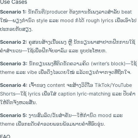
Use Cases
Scenario 1:
ນັກດົນຕີ/producer ຕ້ອງການຂໍ້ເພງລາວສຳລັບ beat
ໃໝ່—ພຽງກຳນົດ style ແລະ mood ກໍໄດ້ rough lyrics ເພື່ອເອົາໄປ
ປະກອບກັບສຽງ.
Scenario 2:
ຄູສອນສ້າງເນື້ອເພງ ຫຼື ນັກຮຽນພາສາຢາກຝຶກການໃຊ້
ຄຳສຳນວນ—ໃຊ້ເພື່ອຝຶກຈັບອາລົມ ແລະ ຮູບປະໂຫຍກ.
Scenario 3:
ນັກຂຽນເພງທີ່ຕິດຂັດຄວາມຄິດ (writer’s block)—ໃຊ້
theme ແລະ vibe ເພື່ອດຶງໄອເດຍໃໝ່ ແລ້ວຂຽນຕໍ່ຈາກຈຸດທີ່ຖືກໃຈ.
Scenario 4:
ເຈົ້າຂອງ content ຈະສ້າງວິດີໂອ TikTok/YouTube
Shorts—ໃຊ້ lyrics ເພື່ອໃສ່ caption lyric-matching ແລະ ປັບຄຳ
ໃຫ້ຕົກຈັງຫວະສັ້ນ.
Scenario 5:
ງານສົມລົດ/ວັນສຳຄັນ—ໃຫ້ກຳນົດ mood ແລະ
theme ເພື່ອກະດັບຄຳອວຍພອນພ້ອມພາບຄຳທີ່ອົບອຸ່ນ.
FAQ