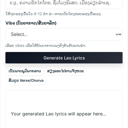
ໃຫ້ຈຸດຂອງເນື້ອໃນ 6-12 ຄຳ ພໍ—ກາຍເປັນໂຄງຮອຍຂອງເນື້ອເພງ.
Vibe (ບັນຍາກາດ/ສັນຍາລັກ)
ເລືອກ vibes ເພື່ອໃຫ້ບັນຍາກາດເພງກົງກັນກັບພາບຄຳ.
Generate Lao Lyrics
ເນັ້ນພາບພູມິພາກລາວ
ສຽງລອຍໄປຕາມຈັງຫວະ
ສົມດຸນ Verse/Chorus
Your generated Lao lyrics will appear here...