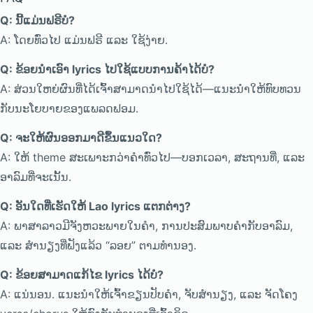
Q: ນີ້ແມ່ນຟຣີບໍ?
A: ໂດຍທົ່ວໄປ ແມ່ນຟຣີ ແລະ ໃຊ້ງ່າຍ.
Q: ຂ້ອຍນຳເອົາ lyrics ໄປໃຊ້ແບບການຄ້າໄດ້ບໍ?
A: ສ່ວນໃຫຍ່ຜົນທີ່ໄດ້ເຈົ້າສາມາດນຳໄປໃຊ້ໄດ້—ແນະນຳໃຫ້ທົບທວນ
ກັບນະໂຍບາຍຂອງແພລດຟອມ.
Q: ຈະໃຫ້ຜົນອອກມາດີຂຶ້ນແນວໃດ?
A: ໃຫ້ theme ສະເພາະກວ່າຄຳທົ່ວໄປ—ບອກເວລາ, ສະຖານທີ່, ແລະ
ອາລົມທີ່ຈະເນັ້ນ.
Q: ອັນໃດທີ່ເຮັດໃຫ້ Lao lyrics ແຕກຕ່າງ?
A: ພາສາລາວມີຈັງຫວະພາຍໃນຄຳ, ການປະສົມພາບຄຳກັບອາລົມ,
ແລະ ສຳນຽງທີ່ຟັງແລ້ວ “ລອຍ” ຕາມທຳນອງ.
Q: ຂ້ອຍສາມາດແກ້ໄຂ lyrics ໄດ້ບໍ?
A: ແນ່ນອນ. ແນະນຳໃຫ້ເຈົ້າຂຽນປັບຄຳ, ຈັບສຳນຽງ, ແລະ ຈັດໂຄງ