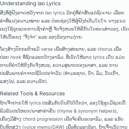
Understanding lao Lyrics
ສິ່ງທີ່ຜູ້ຟັງຄາດຫວັງຈາກ lao lyrics ມັກຢູ່ທີ່ຄຳສັ້ນແຕ່ຊົດເຈນ: ເລືອກ
ຄຳທີ່ແຝງຄວາມໝາຍ ແລະ ປ່ອຍຊ່ອງໃຫ້ຜູ້ຟັງຕໍ່ເຕີມໃນໃຈ. ບາງແນວ
ເພງໃຊ້ຮູບແບບການຊ້ຳຄຳຫຼື ຈັບຈັງຫວະໃຫ້ຄືກັນໃນທ่อนທຳນອງ, ເຮັດ
ໃຫ້ເນື້ອເພງ “ຈື່ງຈຳ” ແລະ ລອງຮ້ອງຕາມງ່າຍ.
ໂຄງສ້າງປົກກະຕິຈະມີ verse ເພື່ອສ້າງສະພາບ, ແລະ chorus ເພື່ອ
ປ່ອຍ hook ທີ່ຊັດແລະກວ້າງອາລົມ. ທີ່ເຮັດໃຫ້ລາວ lyrics ເດັ່ນ ແມ່ນ
ການຕີຄຳໃຫ້ກົງກັບຈັງຫວະ, ຄວາມສຸພາບຂອງພາສາ, ແລະ ການ
ປະສົມພາບຄຳຈາກຊີວິດປະຈຳວັນ (ທຳມະຊາດ, ນ້ຳ, ລົມ, ວັນເກົ່າ,
ແສງໄຟ, ແລະ ຄວາມຮັກ).
Related Tools & Resources
ຖ້າເຈົ້າຢາກໃຫ້ lyrics ປະສົມກັບດົນຕີໄດ້ດີກວ່າ, ລອງໃຊ້ຊຸດມືຊ່ວຍນີ້:
ພົວພັນປະໂຫຍກ/ພາສາຄຳຄືນ (rhyme & synonym helpers),
ເຄື່ອງມືສ້າງ chord progression ເພື່ອຈັບຄີຍອດອາລົມ, ແລະ ແອັບ
ບັນທຶກສຽງ (voice memo/DAW) ເພື່ອທົດລອງຮ້ອງ. ຖ້າເຈົ້າເຮັດງານ