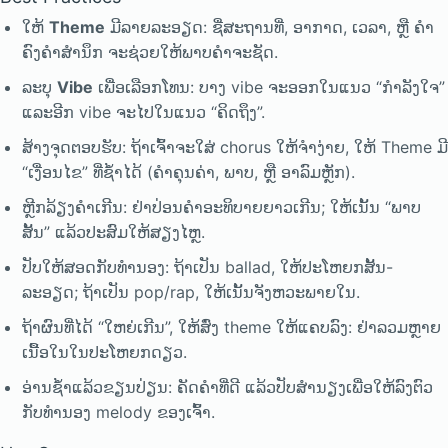
ໃຫ້
Theme
ມີລາຍລະອຽດ: ຊື່ສະຖານທີ່, ອາກາດ, ເວລາ, ຫຼື ຄຳ
ຄົງຄຳສຳນຶກ ຈະຊ່ວຍໃຫ້ພາບຄຳຈະຊັດ.
ລະບຸ
Vibe
ເພື່ອເລືອກໂທນ: ບາງ vibe ຈະອອກໃນແນວ “ກຳລັງໃຈ”
ແລະອີກ vibe ຈະໄປໃນແນວ “ຄິດຖຶງ”.
ສ້າງຈຸດຕອບຮັບ: ຖ້າເຈົ້າຈະໃສ່ chorus ໃຫ້ຈຳງ່າຍ, ໃຫ້ Theme ມີ
“ເງື່ອນໄຂ” ທີ່ຊ້ຳໄດ້ (ຄຳຄຸນຄ່າ, ພາບ, ຫຼື ອາລົມຫຼັກ).
ຫຼີກລ້ຽງຄຳເກີນ: ຢ່າປ່ອນຄຳອະທິບາຍຍາວເກີນ; ໃຫ້ເນັ້ນ “ພາບ
ສັ້ນ” ແລ້ວປະສົມໃຫ້ສຽງໄຫຼ.
ປັບໃຫ້ສອດກັບທຳນອງ: ຖ້າເປັນ ballad, ໃຫ້ປະໂຫຍກສັ້ນ-
ລະອຽດ; ຖ້າເປັນ pop/rap, ໃຫ້ເນັ້ນຈັງຫວະພາຍໃນ.
ຖ້າຜົນທີ່ໄດ້ “ໃຫຍ່ເກີນ”, ໃຫ້ສົ່ງ theme ໃຫ້ແຄບລົງ: ຢ່າລວມຫຼາຍ
ເນື້ອໃນໃນປະໂຫຍກດຽວ.
ອ່ານຊ້ຳແລ້ວຂຽນປ່ຽນ: ຄັດຄຳທີ່ດີ ແລ້ວປັບສຳນຽງເພື່ອໃຫ້ລົງຕົວ
ກັບທຳນອງ melody ຂອງເຈົ້າ.