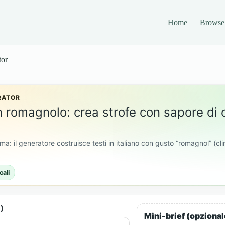
Home
Browse
tor
RATOR
in romagnolo: crea strofe con sapore d
ma: il generatore costruisce testi in italiano con gusto “romagnol” (cl
cali
)
Mini-brief (opzional