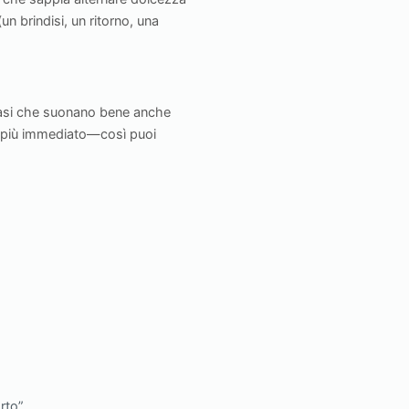
n brindisi, un ritorno, una
frasi che suonano bene anche
o, più immediato—così puoi
rto”.