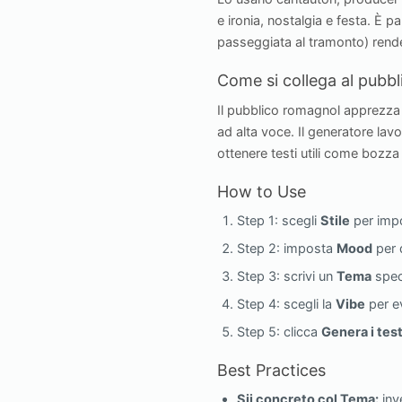
e ironia, nostalgia e festa. È 
passeggiata al tramonto) rende
Come si collega al pubbl
Il pubblico romagnol apprezza 
ad alta voce. Il generatore la
ottenere testi utili come bozza
How to Use
Step 1: scegli
Stile
per impo
Step 2: imposta
Mood
per 
Step 3: scrivi un
Tema
speci
Step 4: scegli la
Vibe
per ev
Step 5: clicca
Genera i test
Best Practices
Sii concreto col Tema:
inv