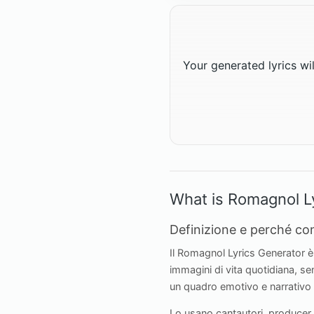
Your generated lyrics wil
What is Romagnol L
Definizione e perché co
Il Romagnol Lyrics Generator è
immagini di vita quotidiana, se
un quadro emotivo e narrativo co
Lo usano cantautori, producer