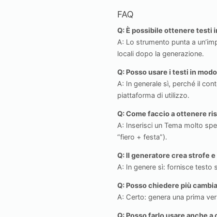
FAQ
Q: È possibile ottenere testi
A: Lo strumento punta a un’impr
locali dopo la generazione.
Q: Posso usare i testi in mo
A: In generale sì, perché il co
piattaforma di utilizzo.
Q: Come faccio a ottenere risu
A: Inserisci un Tema molto spec
“fiero + festa”).
Q: Il generatore crea strofe e
A: In genere sì: fornisce testo
Q: Posso chiedere più cambia
A: Certo: genera una prima vers
Q: Posso farlo usare anche a