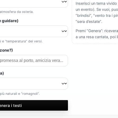
Inserisci un tema vivido
un evento). Se vuoi, puoi
 atmosfera da osteria.
“brindisi”, “vento tra i p
 guidare)
“sera d’estate”.
Premi “Genera”: riceverai
a una resa cantata, poi l
i e “temperatura” dei versi.
nzone?)
na)
più naturali e “romagnoli”.
nera i testi