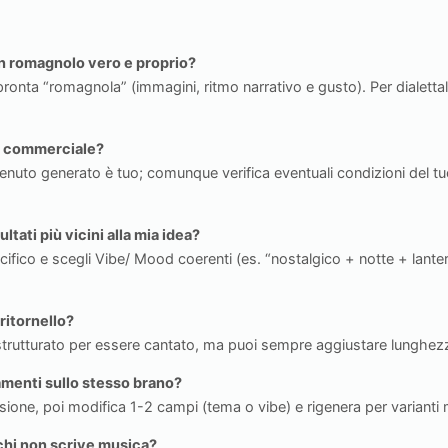
 in romagnolo vero e proprio?
onta “romagnola” (immagini, ritmo narrativo e gusto). Per dialettalit
do commerciale?
ntenuto generato è tuo; comunque verifica eventuali condizioni del t
ltati più vicini alla mia idea?
ifico e scegli Vibe/ Mood coerenti (es. “nostalgico + notte + lante
 ritornello?
 strutturato per essere cantato, ma puoi sempre aggiustare lunghezze
menti sullo stesso brano?
ione, poi modifica 1-2 campi (tema o vibe) e rigenera per varianti 
 chi non scrive musica?