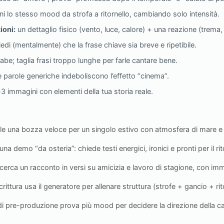
i lo stesso mood da strofa a ritornello, cambiando solo intensità.
ioni:
un dettaglio fisico (vento, luce, calore) + una reazione (trema,
edi (mentalmente) che la frase chiave sia breve e ripetibile.
llabe; taglia frasi troppo lunghe per farle cantare bene.
 parole generiche indeboliscono l’effetto “cinema”.
-3 immagini con elementi della tua storia reale.
e una bozza veloce per un singolo estivo con atmosfera di mare e d
a demo “da osteria”: chiede testi energici, ironici e pronti per il rit
cerca un racconto in versi su amicizia e lavoro di stagione, con i
ittura usa il generatore per allenare struttura (strofe + gancio + rit
 di pre-produzione prova più mood per decidere la direzione della