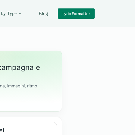
 by Type
Blog
Lyric Formatter
i campagna e
ima, immagini, ritmo
e)