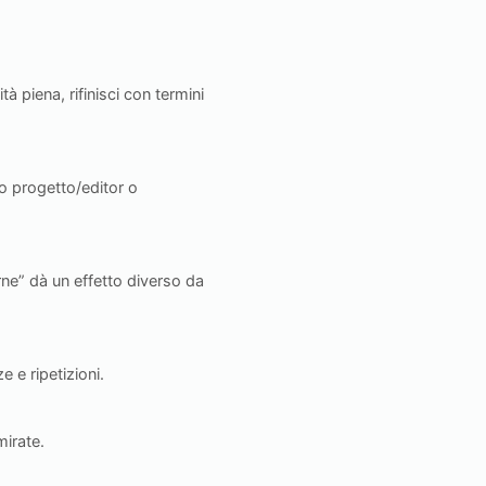
à piena, rifinisci con termini
uo progetto/editor o
rne” dà un effetto diverso da
 e ripetizioni.
mirate.