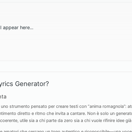
l appear here...
yrics Generator?
nta
 uno strumento pensato per creare testi con “anima romagnola”: at
ntimento diretto e ritmo che invita a cantare. Non è solo un generato
erente, utile sia a chi parte da zero sia a chi vuole rifinire idee già 
 e amatori che cercano un tono autentico e riconoscibile—una voce