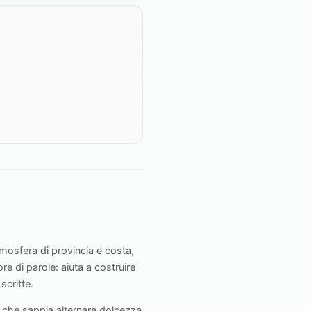
mosfera di provincia e costa,
re di parole: aiuta a costruire
scritte.
 che sappia alternare dolcezza