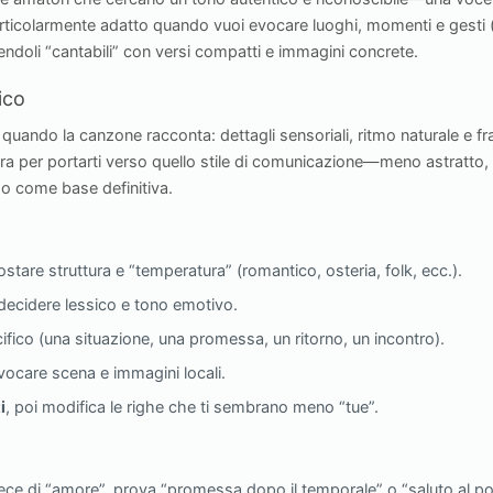
particolarmente adatto quando vuoi evocare luoghi, momenti e gesti (u
ndoli “cantabili” con versi compatti e immagini concrete.
ico
quando la canzone racconta: dettagli sensoriali, ritmo naturale e 
vora per portarti verso quello stile di comunicazione—meno astratt
 o come base definitiva.
stare struttura e “temperatura” (romantico, osteria, folk, ecc.).
decidere lessico e tono emotivo.
fico (una situazione, una promessa, un ritorno, un incontro).
ocare scena e immagini locali.
i
, poi modifica le righe che ti sembrano meno “tue”.
ece di “amore”, prova “promessa dopo il temporale” o “saluto al po