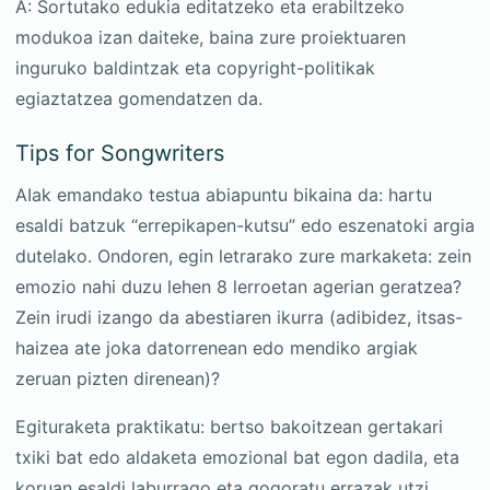
A: Sortutako edukia editatzeko eta erabiltzeko
modukoa izan daiteke, baina zure proiektuaren
inguruko baldintzak eta copyright-politikak
egiaztatzea gomendatzen da.
Tips for Songwriters
AIak emandako testua abiapuntu bikaina da: hartu
esaldi batzuk “errepikapen-kutsu” edo eszenatoki argia
dutelako. Ondoren, egin letrarako zure markaketa: zein
emozio nahi duzu lehen 8 lerroetan agerian geratzea?
Zein irudi izango da abestiaren ikurra (adibidez, itsas-
haizea ate joka datorrenean edo mendiko argiak
zeruan pizten direnean)?
Egituraketa praktikatu: bertso bakoitzean gertakari
txiki bat edo aldaketa emozional bat egon dadila, eta
koruan esaldi laburrago eta gogoratu errazak utzi.