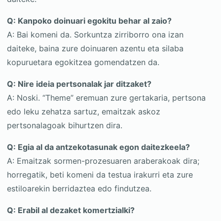
Q: Kanpoko doinuari egokitu behar al zaio?
A: Bai komeni da. Sorkuntza zirriborro ona izan
daiteke, baina zure doinuaren azentu eta silaba
kopuruetara egokitzea gomendatzen da.
Q: Nire ideia pertsonalak jar ditzaket?
A: Noski. “Theme” eremuan zure gertakaria, pertsona
edo leku zehatza sartuz, emaitzak askoz
pertsonalagoak bihurtzen dira.
Q: Egia al da antzekotasunak egon daitezkeela?
A: Emaitzak sormen-prozesuaren araberakoak dira;
horregatik, beti komeni da testua irakurri eta zure
estiloarekin berridaztea edo findutzea.
Q: Erabil al dezaket komertzialki?