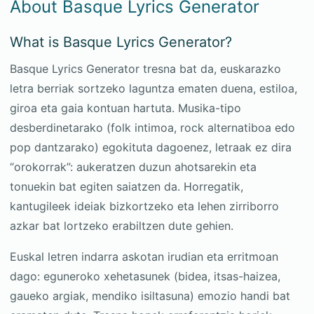
About Basque Lyrics Generator
What is Basque Lyrics Generator?
Basque Lyrics Generator tresna bat da, euskarazko
letra berriak sortzeko laguntza ematen duena, estiloa,
giroa eta gaia kontuan hartuta. Musika-tipo
desberdinetarako (folk intimoa, rock alternatiboa edo
pop dantzarako) egokituta dagoenez, letraak ez dira
“orokorrak”: aukeratzen duzun ahotsarekin eta
tonuekin bat egiten saiatzen da. Horregatik,
kantugileek ideiak bizkortzeko eta lehen zirriborro
azkar bat lortzeko erabiltzen dute gehien.
Euskal letren indarra askotan irudian eta erritmoan
dago: eguneroko xehetasunek (bidea, itsas-haizea,
gaueko argiak, mendiko isiltasuna) emozio handi bat