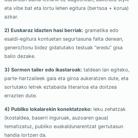
eta vibe bat eta lortu lehen egitura (bertsoa + korua)
azkar.
2) Euskaraz idazten hasi berriak:
gramatika edo
esaldi-egitura kontuetan segurtasuna falta denean,
genero/tonu bidez gidatutako testuak “eredu” gisa
balio dezake.
3) Sormen tailer edo ikastaroak:
taldean lan egiteko,
parte-hartzaileek gaia eta giroa aukeratzen dute, eta
sortutako letrek eztabaida literarioa eta doitzea
errazten dute.
4) Publiko lokalarekin konektatzeko:
leku zehatzak
(kostaldea, baserri inguruak, auzoaren gaua)
tematizatuz, publiko euskaldunarentzat gertutasun
handia lortzen da.