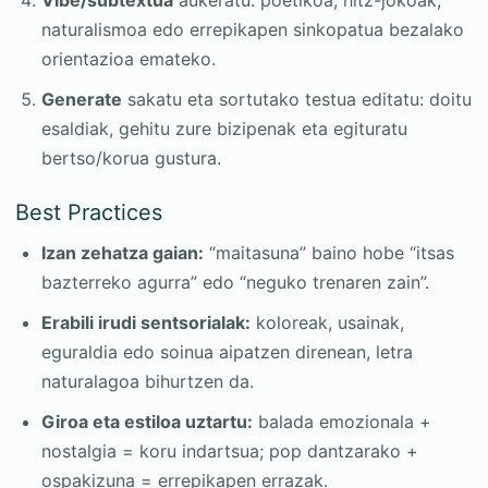
Vibe/subtextua
aukeratu: poetikoa, hitz-jokoak,
naturalismoa edo errepikapen sinkopatua bezalako
orientazioa emateko.
Generate
sakatu eta sortutako testua editatu: doitu
esaldiak, gehitu zure bizipenak eta egituratu
bertso/korua gustura.
Best Practices
Izan zehatza gaian:
“maitasuna” baino hobe “itsas
bazterreko agurra” edo “neguko trenaren zain”.
Erabili irudi sentsorialak:
koloreak, usainak,
eguraldia edo soinua aipatzen direnean, letra
naturalagoa bihurtzen da.
Giroa eta estiloa uztartu:
balada emozionala +
nostalgia = koru indartsua; pop dantzarako +
ospakizuna = errepikapen errazak.