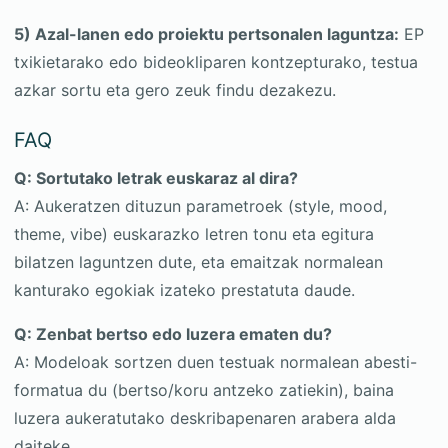
5) Azal-lanen edo proiektu pertsonalen laguntza:
EP
txikietarako edo bideokliparen kontzepturako, testua
azkar sortu eta gero zeuk findu dezakezu.
FAQ
Q: Sortutako letrak euskaraz al dira?
A: Aukeratzen dituzun parametroek (style, mood,
theme, vibe) euskarazko letren tonu eta egitura
bilatzen laguntzen dute, eta emaitzak normalean
kanturako egokiak izateko prestatuta daude.
Q: Zenbat bertso edo luzera ematen du?
A: Modeloak sortzen duen testuak normalean abesti-
formatua du (bertso/koru antzeko zatiekin), baina
luzera aukeratutako deskribapenaren arabera alda
daiteke.