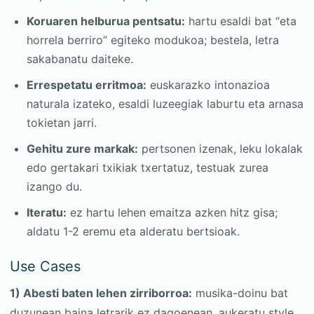
Koruaren helburua pentsatu:
hartu esaldi bat “eta
horrela berriro” egiteko modukoa; bestela, letra
sakabanatu daiteke.
Errespetatu erritmoa:
euskarazko intonazioa
naturala izateko, esaldi luzeegiak laburtu eta arnasa
tokietan jarri.
Gehitu zure markak:
pertsonen izenak, leku lokalak
edo gertakari txikiak txertatuz, testuak zurea
izango du.
Iteratu:
ez hartu lehen emaitza azken hitz gisa;
aldatu 1-2 eremu eta alderatu bertsioak.
Use Cases
1) Abesti baten lehen zirriborroa:
musika-doinu bat
duzunean baina letrarik ez dagoenean, aukeratu style