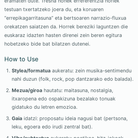
eramaten dute. Tresna honek erreferentzia horiek
testuan txertatzeko joera du, eta koruaren
“errepikagarritasuna” eta bertsoaren narrazio-fluxua
orekatzen saiatzen da. Horrek bereziki laguntzen die
euskaraz idazten hasten direnei zein beren egitura
hobetzeko bide bat bilatzen dutenei.
How to Use
Stylea/formatua
aukeratu: zein musika-sentimendu
nahi duzun (folk, rock, pop dantzarako edo balada).
Mezua/giroa
hautatu: maitasuna, nostalgia,
itxaropena edo ospakizuna bezalako tonuak
gidatuko du letren emozioa.
Gaia
idatzi: proposatu ideia nagusi bat (pertsona,
leku, egoera edo irudi zentral bat).