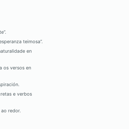
e”.
“esperanza teimosa”.
naturalidade en
za os versos en
piración.
cretas e verbos
 ao redor.