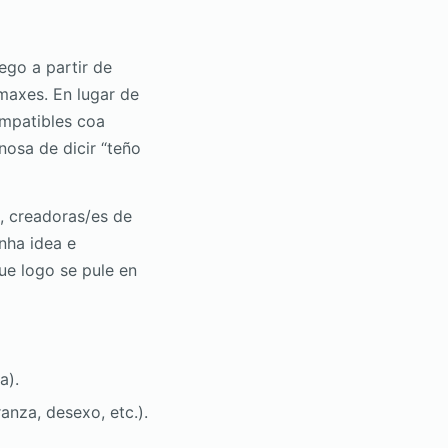
ego a partir de
maxes. En lugar de
ompatibles coa
nosa de dicir “teño
o, creadoras/es de
nha idea e
ue logo se pule en
a).
nza, desexo, etc.).