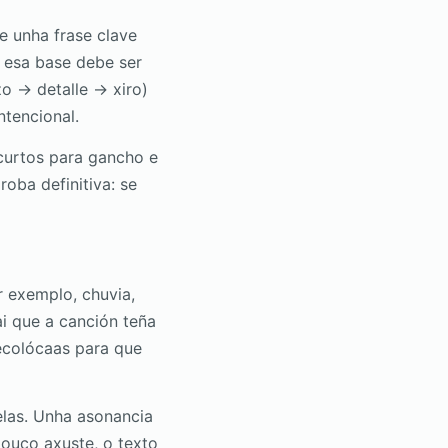
le unha frase clave
o esa base debe ser
o → detalle → xiro)
ntencional.
 curtos para gancho e
roba definitiva: se
r exemplo, chuvia,
ai que a canción teña
recolócaas para que
elas. Unha asonancia
pouco axuste, o texto