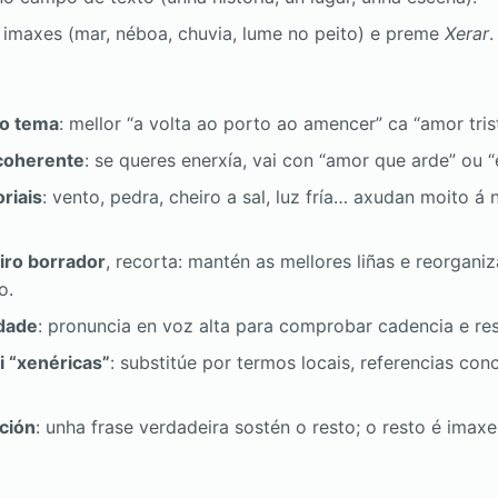
imaxes (mar, néboa, chuvia, lume no peito) e preme
Xerar
.
no tema
: mellor “a volta ao porto ao amencer” ca “amor trist
coherente
: se queres enerxía, vai con “amor que arde” ou 
riais
: vento, pedra, cheiro a sal, luz fría… axudan moito á 
iro borrador
, recorta: mantén as mellores liñas e reorgani
o.
idade
: pronuncia en voz alta para comprobar cadencia e res
i “xenéricas”
: substitúe por termos locais, referencias con
ción
: unha frase verdadeira sostén o resto; o resto é imaxe