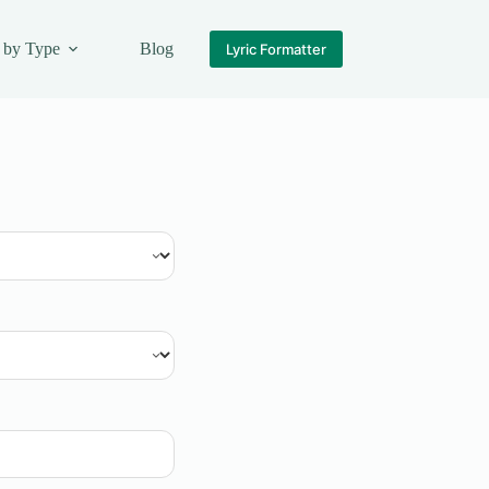
 by Type
Blog
Lyric Formatter