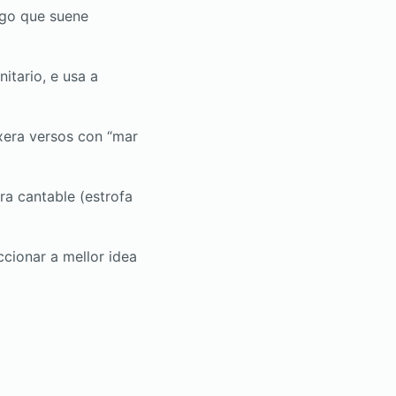
ego que suene
tario, e usa a
xera versos con “mar
ra cantable (estrofa
ccionar a mellor idea