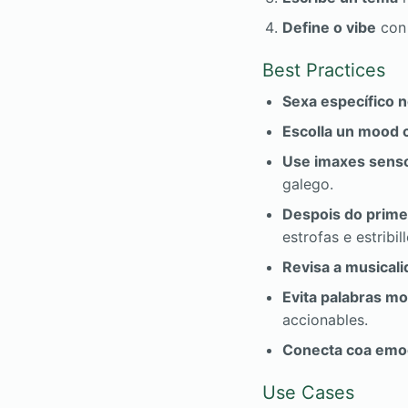
Define o vibe
con 
Best Practices
Sexa específico 
Escolla un mood 
Use imaxes senso
galego.
Despois do prime
estrofas e estribill
Revisa a musical
Evita palabras mo
accionables.
Conecta coa emo
Use Cases