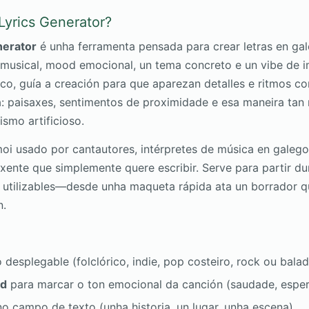
 Lyrics Generator?
nerator
é unha ferramenta pensada para crear letras en gal
o musical, mood emocional, un tema concreto e un vibe de i
ico, guía a creación para que aparezan detalles e ritmos c
: paisaxes, sentimentos de proximidade e esa maneira tan 
smo artificioso.
 moi usado por cantautores, intérpretes de música en galeg
xente que simplemente quere escribir. Serve para partir du
 utilizables—desde unha maqueta rápida ata un borrador q
n.
 desplegable (folclórico, indie, pop costeiro, rock ou balad
od
para marcar o ton emocional da canción (saudade, espera
o campo de texto (unha historia, un lugar, unha escena).