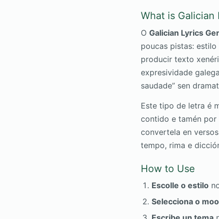
What is Galician
O
Galician Lyrics Ge
poucas pistas: estil
producir texto xenér
expresividade galega
saudade” sen dramati
Este tipo de letra é
contido e tamén por 
convertela en versos
tempo, rima e dicció
How to Use
Escolle o estilo
no
Selecciona o mo
Escribe un tema
n