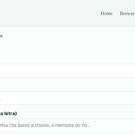
Home
Browse
or
a letra)