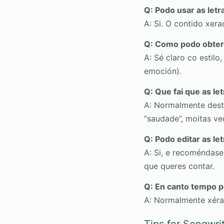
Q: Podo usar as let
A: Si. O contido xer
Q: Como podo obter
A: Sé claro co estil
emoción).
Q: Que fai que as le
A: Normalmente dest
“saudade”, moitas vec
Q: Podo editar as le
A: Si, e recoméndase
que queres contar.
Q: En canto tempo p
A: Normalmente xéras