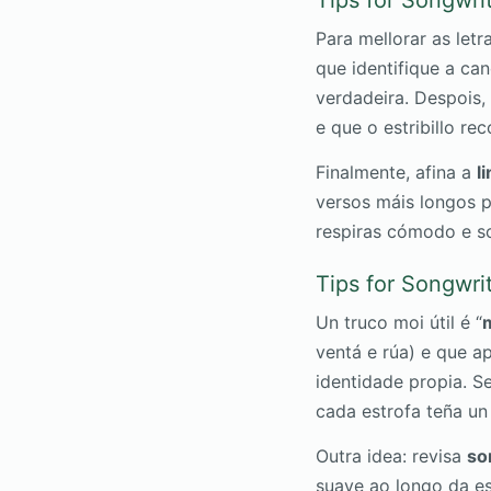
Tips for Songwri
Para mellorar as let
que identifique a ca
verdadeira. Despois,
e que o estribillo re
Finalmente, afina a
l
versos máis longos pa
respiras cómodo e soa
Tips for Songwri
Un truco moi útil é “
ventá e rúa) e que a
identidade propia. S
cada estrofa teña un
Outra idea: revisa
so
suave ao longo da es