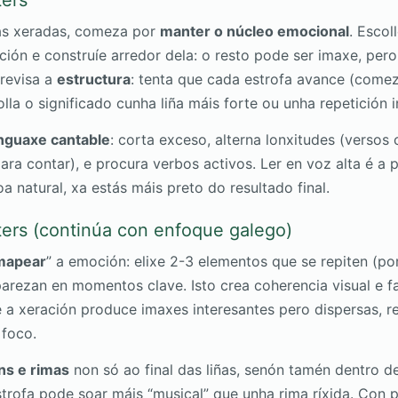
ters
ras xeradas, comeza por
manter o núcleo emocional
. Escol
nción e construíe arredor dela: o resto pode ser imaxe, per
 revisa a
estructura
: tenta que cada estrofa avance (comez
colla o significado cunha liña máis forte ou unha repetición i
inguaxe cantable
: corta exceso, alterna lonxitudes (versos
ra contar), e procura verbos activos. Ler en voz alta é a p
 natural, xa estás máis preto do resultado final.
ters (continúa con enfoque galego)
mapear
” a emoción: elixe 2-3 elementos que se repiten (po
parezan en momentos clave. Isto crea coherencia visual e f
e a xeración produce imaxes interesantes pero dispersas, 
 foco.
ns e rimas
non só ao final das liñas, senón tamén dentro d
trofa pode soar máis “musical” que unha rima ríxida. Con 