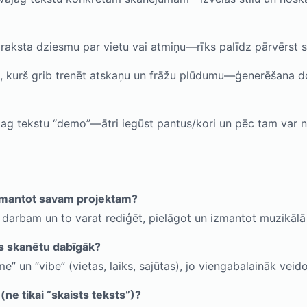
 raksta dziesmu par vietu vai atmiņu—rīks palīdz pārvērst sa
, kurš grib trenēt atskaņu un frāžu plūdumu—ģenerēšana do
jag tekstu “demo”—ātri iegūst pantus/kori un pēc tam var 
izmantot savam projektam?
u darbam un to varat rediģēt, pielāgot un izmantot muzikālā
sts skanētu dabīgāk?
” un “vibe” (vietas, laiks, sajūtas), jo viengabalaināk veidos
(ne tikai “skaists teksts”)?