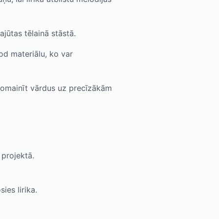
jūtas tēlainā stāstā.
d materiālu, ko var
nomainīt vārdus uz precīzākām
 projektā.
ies lirika.