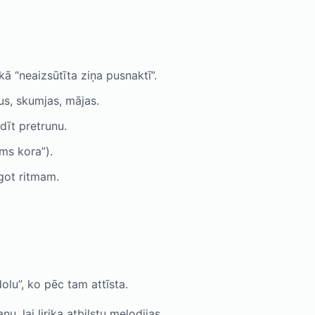
ā “neaizsūtīta ziņa pusnaktī”.
etus, skumjas, mājas.
dīt pretrunu.
rms kora”).
āgot ritmam.
olu”, ko pēc tam attīsta.
 lai lirika atbilstu melodijas