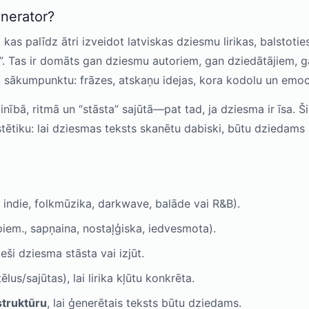
enerator?
 kas palīdz ātri izveidot latviskas dziesmu lirikas, balstoties
”. Tas ir domāts gan dziesmu autoriem, gan dziedātājiem, g
u sākumpunktu: frāzes, atskaņu idejas, kora kodolu un emoci
lainībā, ritmā un “stāsta” sajūtā—pat tad, ja dziesma ir īsa.
ētiku: lai dziesmas teksts skanētu dabiski, būtu dziedams 
 indie, folkmūzika, darkwave, balāde vai R&B).
iem., sapņaina, nostaļģiska, iedvesmota).
eši dziesma stāsta vai izjūt.
ēlus/sajūtas), lai lirika kļūtu konkrēta.
struktūru
, lai ģenerētais teksts būtu dziedams.