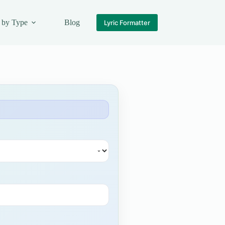
 by Type
Blog
Lyric Formatter