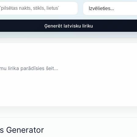
Ģenerēt latvisku liriku
mu lirika parādīsies šeit…
cs Generator