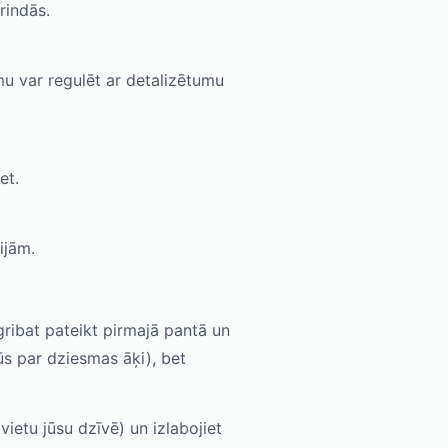
rindās.
umu var regulēt ar detalizētumu
et.
ijām.
gribat pateikt pirmajā pantā un
ļūs par dziesmas āķi), bet
vietu jūsu dzīvē) un izlabojiet