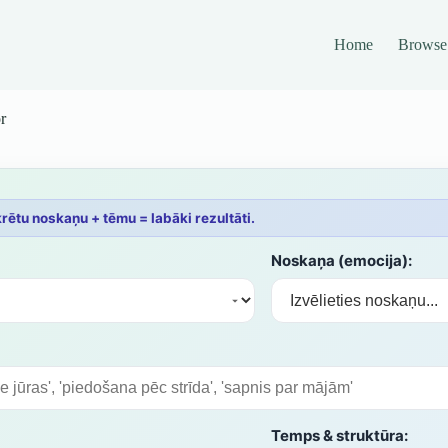
Home
Browse
r
rētu noskaņu + tēmu = labāki rezultāti.
Noskaņa (emocija):
Temps & struktūra: