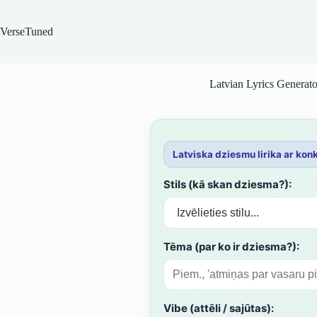
Skip
to
content
VerseTuned
Latvian Lyrics Generato
Latviska dziesmu lirika ar konk
Stils (kā skan dziesma?):
Tēma (par ko ir dziesma?):
Vibe (attēli / sajūtas):