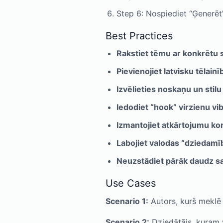
Step 6: Nospiediet “Ģenerēt”,
Best Practices
Rakstiet tēmu ar konkrētu s
Pievienojiet latvisku tēlainī
Izvēlieties noskaņu un stil
Iedodiet “hook” virzienu vi
Izmantojiet atkārtojumu kor
Labojiet valodas “dziedamī
Neuzstādiet pārāk daudz sa
Use Cases
Scenario 1:
Autors, kurš meklē k
Scenario 2:
Dziedātājs, kuram v