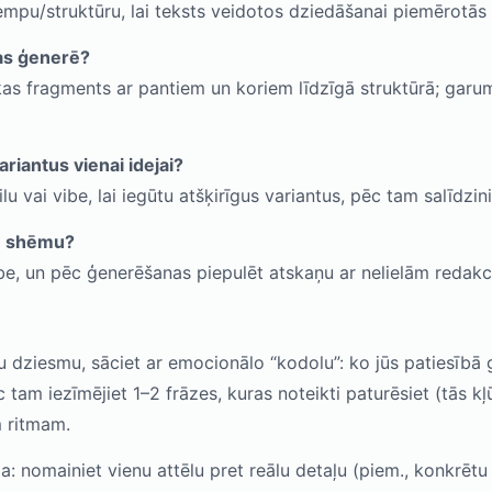
empu/struktūru, lai teksts veidotos dziedāšanai piemērotās 
tas ģenerē?
irikas fragments ar pantiem un koriem līdzīgā struktūrā; gar
riantus vienai idejai?
lu vai vibe, lai iegūtu atšķirīgus variantus, pēc tam salīdzini
ņu shēmu?
ibe, un pēc ģenerēšanas piepulēt atskaņu ar nelielām redakc
ūsu dziesmu, sāciet ar emocionālo “kodolu”: ko jūs patiesībā 
 tam iezīmējiet 1–2 frāzes, kuras noteikti paturēsiet (tās k
m ritmam.
a: nomainiet vienu attēlu pret reālu detaļu (piem., konkrētu 