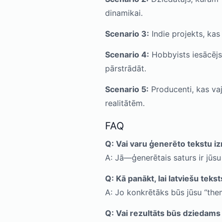
dinamikai.
Scenario 3:
Indie projekts, kas
Scenario 4:
Hobbyists iesācējs
pārstrādāt.
Scenario 5:
Producenti, kas va
realitātēm.
FAQ
Q: Vai varu ģenerēto tekstu 
A: Jā—ģenerētais saturs ir jūs
Q: Kā panākt, lai latviešu tek
A: Jo konkrētāks būs jūsu “theme
Q: Vai rezultāts būs dziedams 