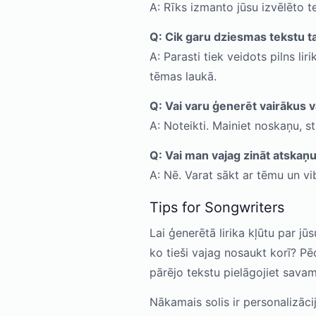
A: Rīks izmanto jūsu izvēlēto t
Q: Cik garu dziesmas tekstu 
A: Parasti tiek veidots pilns l
tēmas laukā.
Q: Vai varu ģenerēt vairākus va
A: Noteikti. Mainiet noskaņu, sti
Q: Vai man vajag zināt atska
A: Nē. Varat sākt ar tēmu un v
Tips for Songwriters
Lai ģenerētā lirika kļūtu par j
ko tieši vajag nosaukt korī? Pēc
pārējo tekstu pielāgojiet sava
Nākamais solis ir personalizācij