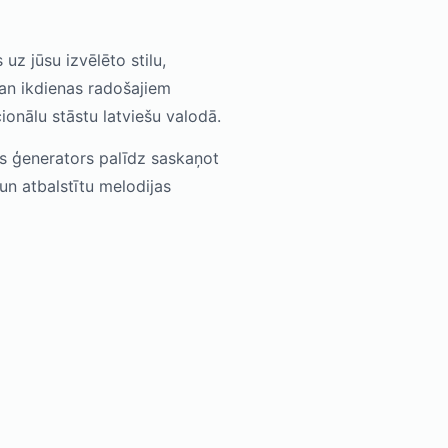
 uz jūsu izvēlēto stilu,
an ikdienas radošajiem
onālu stāstu latviešu valodā.
 Šis ģenerators palīdz saskaņot
un atbalstītu melodijas