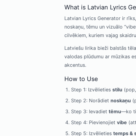
What is Latvian Lyrics G
Latvian Lyrics Generator ir rīks,
noskaņu, tēmu un vizuālo “vibe
cilvēkiem, kuriem vajag skaidr
Latviešu lirika bieži balstās tē
valodas plūdumu ar mūzikas est
akcentus.
How to Use
Step 1: Izvēlieties
stilu
(pop,
Step 2: Norādiet
noskaņu
(p
Step 3: Ievadiet
tēmu
—ko ti
Step 4: Pievienojiet
vibe
(att
Step 5: Izvēlieties
temps & 