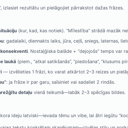
 izlasiet rezultātu un pielāgojiet pārrakstot dažas frāzes.
ituāciju
(kur, kad, kas notiek). “Mīlestība” strādā mazāk nek
bu
: gadalaiki, diennakts laiks, jūra, ceļš, sniegs, laternas, li
u konsekventi
. Nostaļģiska balāde + “dejojošs” temps var ra
be laukā
(piem., “atkal satikšanās”, “piedošana”, “klusums pi
i
— izvēlieties 1 frāzi, ko varat atkārtot 2–3 reizes un piel
bu”
: ja frāze ir par garu, saīsiniet vai sadaliet 2 rindās.
režģītu detaļu
vienā teikumā—labāk 2–3 spēcīgas bildes.
ora ideju latviski—ievada tēmu un vibe, lai ātri iegūtu “kod
ajag tekstu konkrētam skanējumam—izvēlas stilu un noskaņu,