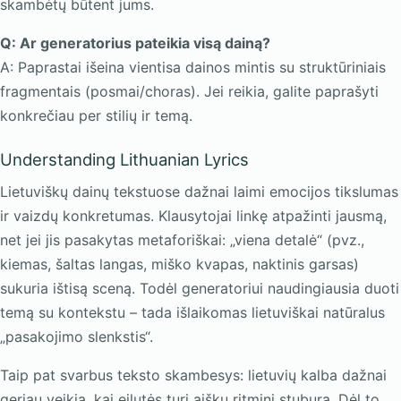
skambėtų būtent jums.
Q: Ar generatorius pateikia visą dainą?
A: Paprastai išeina vientisa dainos mintis su struktūriniais
fragmentais (posmai/choras). Jei reikia, galite paprašyti
konkrečiau per stilių ir temą.
Understanding Lithuanian Lyrics
Lietuviškų dainų tekstuose dažnai laimi emocijos tikslumas
ir vaizdų konkretumas. Klausytojai linkę atpažinti jausmą,
net jei jis pasakytas metaforiškai: „viena detalė“ (pvz.,
kiemas, šaltas langas, miško kvapas, naktinis garsas)
sukuria ištisą sceną. Todėl generatoriui naudingiausia duoti
temą su kontekstu – tada išlaikomas lietuviškai natūralus
„pasakojimo slenkstis“.
Taip pat svarbus teksto skambesys: lietuvių kalba dažnai
geriau veikia, kai eilutės turi aiškų ritminį stuburą. Dėl to