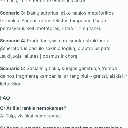
žodžius, kurie dera prie emocinės arkos.
Scenario 3:
Dainų autorius ieško naujos metaforikos
formulės. Sugeneruotas tekstas tampa medžiaga
perrašymui: keiti metaforas, ritmą ir rimų tankį.
Scenario 4:
Pradedantysis nori išmokti struktūros:
generatorius pasiūlo sakinio logiką, o autorius pats
„suklijuoja“ eilutes į posmus ir chorą.
Scenario 5:
Socialinių tinklų kūrėjas generuoja trumpą
dainos fragmentą kampanijai ar renginiui – greitai, aiškiai ir
lietuviškai.
FAQ
Q: Ar šis įrankis nemokamas?
A: Taip, visiškai nemokamas.