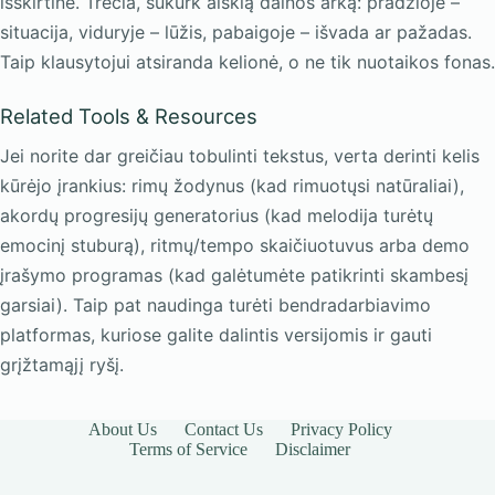
išskirtine. Trečia, sukurk aiškią dainos arką: pradžioje –
situacija, viduryje – lūžis, pabaigoje – išvada ar pažadas.
Taip klausytojui atsiranda kelionė, o ne tik nuotaikos fonas.
Related Tools & Resources
Jei norite dar greičiau tobulinti tekstus, verta derinti kelis
kūrėjo įrankius: rimų žodynus (kad rimuotųsi natūraliai),
akordų progresijų generatorius (kad melodija turėtų
emocinį stuburą), ritmų/tempo skaičiuotuvus arba demo
įrašymo programas (kad galėtumėte patikrinti skambesį
garsiai). Taip pat naudinga turėti bendradarbiavimo
platformas, kuriose galite dalintis versijomis ir gauti
grįžtamąjį ryšį.
About Us
Contact Us
Privacy Policy
Terms of Service
Disclaimer