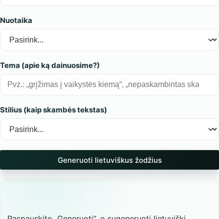
Nuotaika
Tema (apie ką dainuosime?)
Stilius (kaip skambės tekstas)
Generuoti lietuviškus žodžius
Paspauskite „Generuoti“, o sugeneruoti lietuviški 