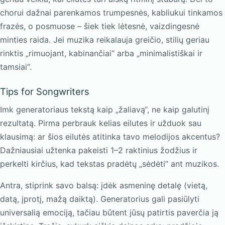
chorui dažnai parenkamos trumpesnės, kabliukui tinkamos
frazės, o posmuose – šiek tiek lėtesnė, vaizdingesnė
minties raida. Jei muzika reikalauja greičio, stilių geriau
rinktis „rimuojant, kabinančiai“ arba „minimalistiškai ir
tamsiai“.
Tips for Songwriters
Imk generatoriaus tekstą kaip „žaliavą“, ne kaip galutinį
rezultatą. Pirma perbrauk kelias eilutes ir užduok sau
klausimą: ar šios eilutės atitinka tavo melodijos akcentus?
Dažniausiai užtenka pakeisti 1–2 raktinius žodžius ir
perkelti kirčius, kad tekstas pradėtų „sėdėti“ ant muzikos.
Antra, stiprink savo balsą: įdėk asmeninę detalę (vietą,
datą, įprotį, mažą daiktą). Generatorius gali pasiūlyti
universalią emociją, tačiau būtent jūsų patirtis paverčia ją