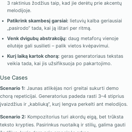
3 raktinius žodžius taip, kad jie derėtų prie akcentų
melodijoje.
Patikrink skambesį garsiai:
lietuvių kalba geriausiai
„pasirodo“ tada, kai ją ištari per ritmą.
Venk dvigubų abstrakcijų:
daug metaforų vienoje
eilutėje gali susilieti – palik vietos kvėpavimui.
Kurį laiką kartok chorą:
geras generatoriaus tekstas
veikia tada, kai jis užsifiksuoja po pakartojimo.
Use Cases
Scenario 1:
Jaunas atlikėjas nori greitai sukurti demo
chorą repeticijai. Generatorius padeda rasti 3–4 stiprius
įvaizdžius ir „kabliuką“, kurį lengva perkelti ant melodijos.
Scenario 2:
Kompozitorius turi akordų eigą, bet trūksta
teksto krypties. Pasirinkus nuotaiką ir stilių, galima gauti