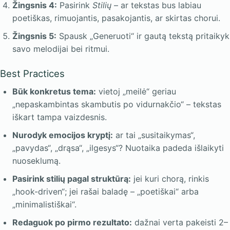
Žingsnis 4:
Pasirink
Stilių
– ar tekstas bus labiau
poetiškas, rimuojantis, pasakojantis, ar skirtas chorui.
Žingsnis 5:
Spausk „Generuoti“ ir gautą tekstą pritaikyk
savo melodijai bei ritmui.
Best Practices
Būk konkretus tema:
vietoj „meilė“ geriau
„nepaskambintas skambutis po vidurnakčio“ – tekstas
iškart tampa vaizdesnis.
Nurodyk emocijos kryptį:
ar tai „susitaikymas“,
„pavydas“, „drąsa“, „ilgesys“? Nuotaika padeda išlaikyti
nuoseklumą.
Pasirink stilių pagal struktūrą:
jei kuri chorą, rinkis
„hook-driven“; jei rašai baladę – „poetiškai“ arba
„minimalistiškai“.
Redaguok po pirmo rezultato:
dažnai verta pakeisti 2–