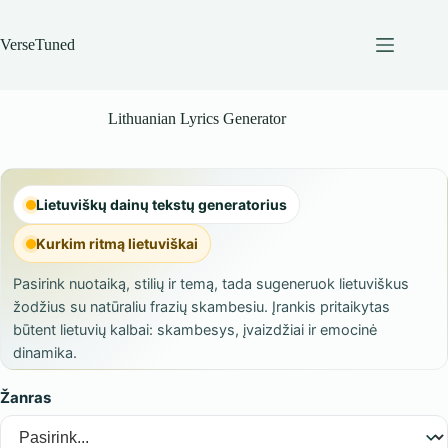
Skip
to
content
VerseTuned
Lithuanian Lyrics Generator
Lietuviškų dainų tekstų generatorius
Kurkim ritmą lietuviškai
Pasirink nuotaiką, stilių ir temą, tada sugeneruok lietuviškus
žodžius su natūraliu frazių skambesiu. Įrankis pritaikytas
būtent lietuvių kalbai: skambesys, įvaizdžiai ir emocinė
dinamika.
Žanras