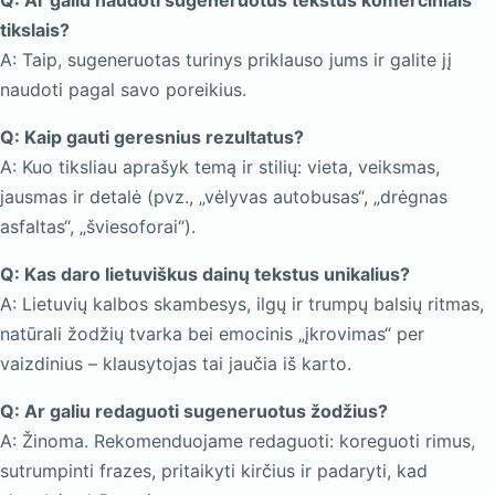
Q: Ar galiu naudoti sugeneruotus tekstus komerciniais
tikslais?
A: Taip, sugeneruotas turinys priklauso jums ir galite jį
naudoti pagal savo poreikius.
Q: Kaip gauti geresnius rezultatus?
A: Kuo tiksliau aprašyk temą ir stilių: vieta, veiksmas,
jausmas ir detalė (pvz., „vėlyvas autobusas“, „drėgnas
asfaltas“, „šviesoforai“).
Q: Kas daro lietuviškus dainų tekstus unikalius?
A: Lietuvių kalbos skambesys, ilgų ir trumpų balsių ritmas,
natūrali žodžių tvarka bei emocinis „įkrovimas“ per
vaizdinius – klausytojas tai jaučia iš karto.
Q: Ar galiu redaguoti sugeneruotus žodžius?
A: Žinoma. Rekomenduojame redaguoti: koreguoti rimus,
sutrumpinti frazes, pritaikyti kirčius ir padaryti, kad