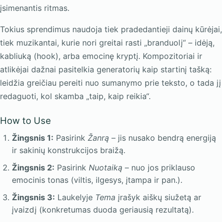
įsimenantis ritmas.
Tokius sprendimus naudoja tiek pradedantieji dainų kūrėjai,
tiek muzikantai, kurie nori greitai rasti „branduolį“ – idėją,
kabliuką (hook), arba emocinę kryptį. Kompozitoriai ir
atlikėjai dažnai pasitelkia generatorių kaip startinį tašką:
leidžia greičiau pereiti nuo sumanymo prie teksto, o tada jį
redaguoti, kol skamba „taip, kaip reikia“.
How to Use
Žingsnis 1:
Pasirink
Žanrą
– jis nusako bendrą energiją
ir sakinių konstrukcijos braižą.
Žingsnis 2:
Pasirink
Nuotaiką
– nuo jos priklauso
emocinis tonas (viltis, ilgesys, įtampa ir pan.).
Žingsnis 3:
Laukelyje
Tema
įrašyk aiškų siužetą ar
įvaizdį (konkretumas duoda geriausią rezultatą).