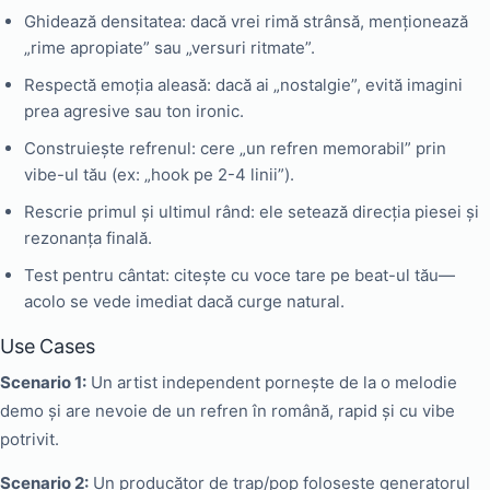
Ghidează densitatea: dacă vrei rimă strânsă, menționează
„rime apropiate” sau „versuri ritmate”.
Respectă emoția aleasă: dacă ai „nostalgie”, evită imagini
prea agresive sau ton ironic.
Construiește refrenul: cere „un refren memorabil” prin
vibe-ul tău (ex: „hook pe 2-4 linii”).
Rescrie primul și ultimul rând: ele setează direcția piesei și
rezonanța finală.
Test pentru cântat: citește cu voce tare pe beat-ul tău—
acolo se vede imediat dacă curge natural.
Use Cases
Scenario 1:
Un artist independent pornește de la o melodie
demo și are nevoie de un refren în română, rapid și cu vibe
potrivit.
Scenario 2:
Un producător de trap/pop folosește generatorul