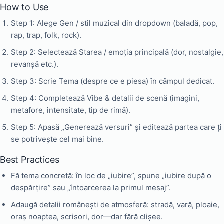
How to Use
Step 1: Alege Gen / stil muzical din dropdown (baladă, pop,
rap, trap, folk, rock).
Step 2: Selectează Starea / emoția principală (dor, nostalgie,
revanșă etc.).
Step 3: Scrie Tema (despre ce e piesa) în câmpul dedicat.
Step 4: Completează Vibe & detalii de scenă (imagini,
metafore, intensitate, tip de rimă).
Step 5: Apasă „Generează versuri” și editează partea care ți
se potrivește cel mai bine.
Best Practices
Fă tema concretă: în loc de „iubire”, spune „iubire după o
despărțire” sau „întoarcerea la primul mesaj”.
Adaugă detalii românești de atmosferă: stradă, vară, ploaie,
oraș noaptea, scrisori, dor—dar fără clișee.