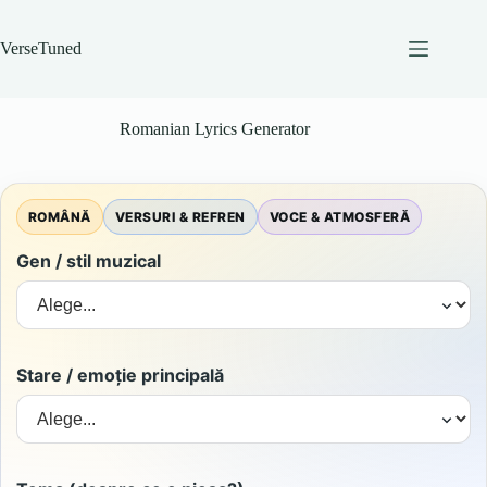
Skip
to
content
VerseTuned
Romanian Lyrics Generator
ROMÂNĂ
VERSURI & REFREN
VOCE & ATMOSFERĂ
Gen / stil muzical
Stare / emoție principală