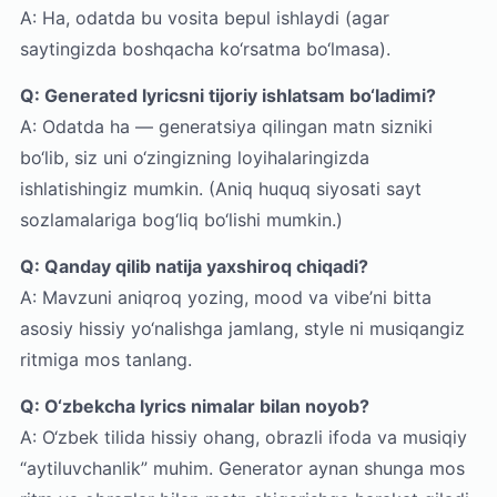
A: Ha, odatda bu vosita bepul ishlaydi (agar
saytingizda boshqacha ko‘rsatma bo‘lmasa).
Q: Generated lyricsni tijoriy ishlatsam bo‘ladimi?
A: Odatda ha — generatsiya qilingan matn sizniki
bo‘lib, siz uni o‘zingizning loyihalaringizda
ishlatishingiz mumkin. (Aniq huquq siyosati sayt
sozlamalariga bog‘liq bo‘lishi mumkin.)
Q: Qanday qilib natija yaxshiroq chiqadi?
A: Mavzuni aniqroq yozing, mood va vibe’ni bitta
asosiy hissiy yo‘nalishga jamlang, style ni musiqangiz
ritmiga mos tanlang.
Q: O‘zbekcha lyrics nimalar bilan noyob?
A: O‘zbek tilida hissiy ohang, obrazli ifoda va musiqiy
“aytiluvchanlik” muhim. Generator aynan shunga mos