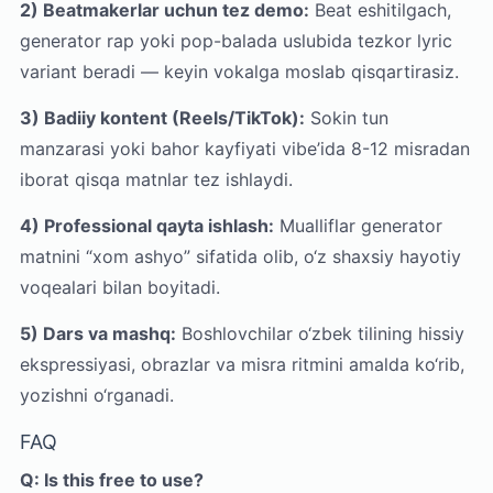
2) Beatmakerlar uchun tez demo:
Beat eshitilgach,
generator rap yoki pop-balada uslubida tezkor lyric
variant beradi — keyin vokalga moslab qisqartirasiz.
3) Badiiy kontent (Reels/TikTok):
Sokin tun
manzarasi yoki bahor kayfiyati vibe’ida 8-12 misradan
iborat qisqa matnlar tez ishlaydi.
4) Professional qayta ishlash:
Mualliflar generator
matnini “xom ashyo” sifatida olib, o‘z shaxsiy hayotiy
voqealari bilan boyitadi.
5) Dars va mashq:
Boshlovchilar o‘zbek tilining hissiy
ekspressiyasi, obrazlar va misra ritmini amalda ko‘rib,
yozishni o‘rganadi.
FAQ
Q: Is this free to use?