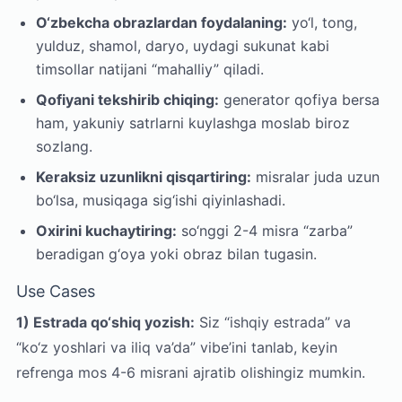
O‘zbekcha obrazlardan foydalaning:
yo‘l, tong,
yulduz, shamol, daryo, uydagi sukunat kabi
timsollar natijani “mahalliy” qiladi.
Qofiyani tekshirib chiqing:
generator qofiya bersa
ham, yakuniy satrlarni kuylashga moslab biroz
sozlang.
Keraksiz uzunlikni qisqartiring:
misralar juda uzun
bo‘lsa, musiqaga sig‘ishi qiyinlashadi.
Oxirini kuchaytiring:
so‘nggi 2-4 misra “zarba”
beradigan g‘oya yoki obraz bilan tugasin.
Use Cases
1) Estrada qo‘shiq yozish:
Siz “ishqiy estrada” va
“ko‘z yoshlari va iliq va’da” vibe’ini tanlab, keyin
refrenga mos 4-6 misrani ajratib olishingiz mumkin.