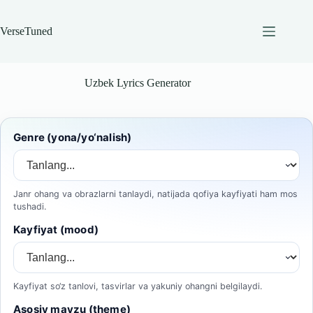
Skip
to
content
VerseTuned
Uzbek Lyrics Generator
Genre (yona/yo‘nalish)
Janr ohang va obrazlarni tanlaydi, natijada qofiya kayfiyati ham mos
tushadi.
Kayfiyat (mood)
Kayfiyat so‘z tanlovi, tasvirlar va yakuniy ohangni belgilaydi.
Asosiy mavzu (theme)