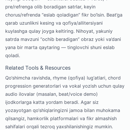
pre/refrenga olib boradigan satrlar, keyin
chorus/refrenda “eslab qoladigan” fikr bo‘lsin. Beat’ga
qarab uzunlikni kesing va qofiya/allitersiyani
kuylashga qulay joyga keltiring. Nihoyat, yakuniy
satrda mavzuni “ochib beradigan” obraz yoki va’dani
yana bir marta qaytaring — tinglovchi shuni eslab
qoladi.
Related Tools & Resources
Qo‘shimcha ravishda, rhyme (qofiya) lug‘atlari, chord
progression generatorlari va vokal yozish uchun qulay
audio ilovalar (masalan, beat/voice demo)
ijodkorlarga katta yordam beradi. Agar siz
yozayotgan qo‘shiqlaringizni jamoa bilan muhokama
qilsangiz, hamkorlik platformalari va fikr almashish
sahifalari orqali tezroq yaxshilanishingiz mumkin.