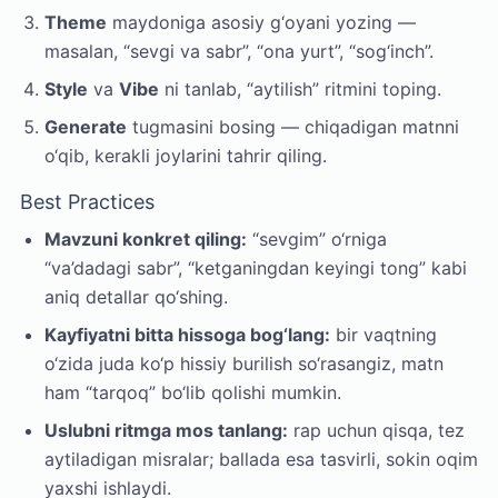
Theme
maydoniga asosiy g‘oyani yozing —
masalan, “sevgi va sabr”, “ona yurt”, “sog‘inch”.
Style
va
Vibe
ni tanlab, “aytilish” ritmini toping.
Generate
tugmasini bosing — chiqadigan matnni
o‘qib, kerakli joylarini tahrir qiling.
Best Practices
Mavzuni konkret qiling:
“sevgim” o‘rniga
“va’dadagi sabr”, “ketganingdan keyingi tong” kabi
aniq detallar qo‘shing.
Kayfiyatni bitta hissoga bog‘lang:
bir vaqtning
o‘zida juda ko‘p hissiy burilish so‘rasangiz, matn
ham “tarqoq” bo‘lib qolishi mumkin.
Uslubni ritmga mos tanlang:
rap uchun qisqa, tez
aytiladigan misralar; ballada esa tasvirli, sokin oqim
yaxshi ishlaydi.