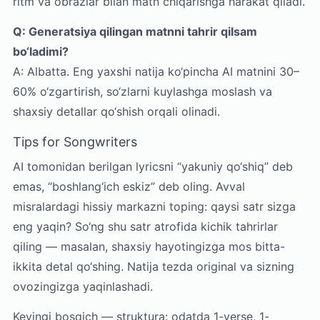
ritm va obrazlar bilan matn chiqarishga harakat qiladi.
Q: Generatsiya qilingan matnni tahrir qilsam
bo‘ladimi?
A: Albatta. Eng yaxshi natija ko‘pincha AI matnini 30–
60% o‘zgartirish, so‘zlarni kuylashga moslash va
shaxsiy detallar qo‘shish orqali olinadi.
Tips for Songwriters
AI tomonidan berilgan lyricsni “yakuniy qo‘shiq” deb
emas, “boshlang‘ich eskiz” deb oling. Avval
misralardagi hissiy markazni toping: qaysi satr sizga
eng yaqin? So‘ng shu satr atrofida kichik tahrirlar
qiling — masalan, shaxsiy hayotingizga mos bitta-
ikkita detal qo‘shing. Natija tezda original va sizning
ovozingizga yaqinlashadi.
Keyingi bosqich — struktura: odatda 1-verse, 1-