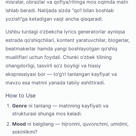
misralar, obrazlar va qofiya/ritmga mos oqimda matn
ishlab beradi. Natijada sizda “qo‘l bilan boshlab
yozish”ga ketadigan vaqt ancha qisqaradi.
Ushbu turdagi o‘zbekcha lyrics generatorlar ayniqsa
estrada qo‘shiqchilari, kontent yaratuvchilar, blogerlar,
beatmakerlar hamda yangi boshlayotgan qo‘shiq
mualliflari uchun foydali. Chunki o‘zbek tilining
ohangdorligi, tasvirli so‘z boyligi va hissiy
ekspressiyasi bor — to‘g‘ri tanlangan kayfiyat va
mavzu esa matnni yanada tabiiy eshittiradi.
How to Use
Genre
ni tanlang — matnning kayfiyati va
strukturasi shunga mos keladi.
Mood
ni belgilang — hijronmi, quvonchmi, umidmi,
sokinlikmi?