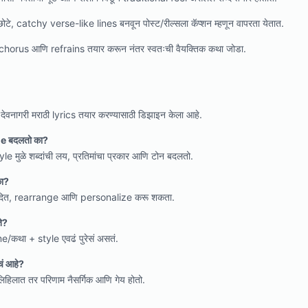
छोटे, catchy verse-like lines बनवून पोस्ट/रील्सला कॅप्शन म्हणून वापरता येतात.
ा chorus आणि refrains तयार करून नंतर स्वतःची वैयक्तिक कथा जोडा.
वनागरी मराठी lyrics तयार करण्यासाठी डिझाइन केला आहे.
me बदलतो का?
मुळे शब्दांची लय, प्रतिमांचा प्रकार आणि टोन बदलतो.
का?
संपादित, rearrange आणि personalize करू शकता.
ते?
था + style एवढं पुरेसं असतं.
ाचं आहे?
लिहिलात तर परिणाम नैसर्गिक आणि गेय होतो.