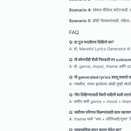
Scenario 4:
सोशल मीडिया कंटेंटसाठी: 
Scenario 5:
हौशी गीतकारांसाठी: पहिल
FAQ
Q: हा टूल मराठीतच लिहितो का?
A: हो, Marathi Lyrics Generator हा दे
Q: मी कोणतीही शैली निवडली तर outco
A: हो. genre, mood, theme आणि style 
Q: मी generated lyrics बदलू शकतो 
A: नक्कीच. तयार झालेल्या ओळी तुम्ही 
Q: गीत लिहिण्यासाठी किती माहिती द्यावी लाग
A: कमीत कमी genre + mood + theme/क
Q: सर्वोत्तम परिणाम मिळण्यासाठी काय महत्त्व
A: theme मध्ये “भाव + परिस्थिती/दृश्य” 
Q: व्यावसायिक वापर करता येईल का?