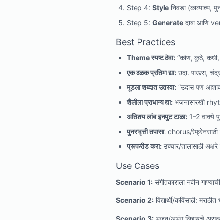
Step 4:
Style
निवडा (काव्यात्म, प
Step 5:
Generate
दाबा आणि ve
Best Practices
Theme स्पष्ट ठेवा:
“कोण, कुठे, कधी,
एक ठळक प्रतिमा द्या:
उदा. पाऊस, चंद्र,
मूडला शब्दात उतरवा:
“उदास पण आशावा
शैलीला प्राधान्य द्या:
भजनासारखी rhyt
अतिशय लांब इनपुट टाळा:
1–2 वाक्ये प
पुनरावृत्ती तपासा:
chorus/रेफ्रेनसाठी 
प्रूफरीड करा:
उच्चार/तालासाठी अक्षरे 
Use Cases
Scenario 1:
संगीतकाराला नवीन गाण्य
Scenario 2:
विद्यार्थी/कविंसाठी: मराठीत
Scenario 3:
भजन/अभंग लिहायचे असल्या