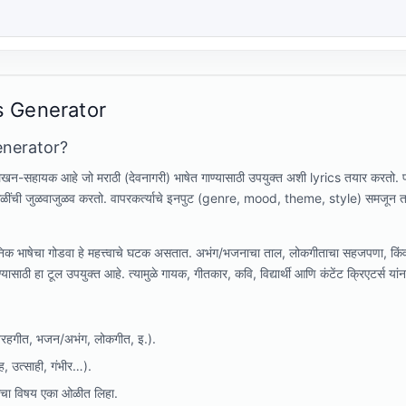
s Generator
enerator?
हायक आहे जो मराठी (देवनागरी) भाषेत गाण्यासाठी उपयुक्त अशी lyrics तयार करतो. प्रेम,
 ओळींची जुळवाजुळव करतो. वापरकर्त्याचे इनपुट (genre, mood, theme, style) समजून 
स्थानिक भाषेचा गोडवा हे महत्त्वाचे घटक असतात. अभंग/भजनाचा ताल, लोकगीताचा सहजपणा, किं
यासाठी हा टूल उपयुक्त आहे. त्यामुळे गायक, गीतकार, कवि, विद्यार्थी आणि कंटेंट क्रिएटर्स या
विरहगीत, भजन/अभंग, लोकगीत, इ.).
ह, उत्साही, गंभीर…).
ुमचा विषय एका ओळीत लिहा.