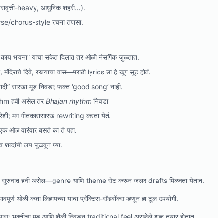
ुनरावृत्ती-heavy, आधुनिक शहरी…).
rse/chorus-style रचना तपासा.
 काय भावना” याचा संकेत दिलात तर ओळी नैसर्गिक जुळतात.
 मंदिराचे दिवे, रस्त्याचा वास—मराठी lyrics ला हे खूप सूट होतं.
दी” सारखा मूड निवडा; फक्त ‘good song’ नाही.
hm हवी असेल तर
Bhajan rhythm
निवडा.
ुरेशी; मग गीतकारासारखं rewriting करता येतं.
एक ओळ वारंवार बसते का ते पहा.
व शब्दांची लय जुळवून घ्या.
ाची सुरुवात हवी असेल—genre आणि theme सेट करून जलद drafts मिळवता येतात.
 भावपूर्ण ओळी कशा लिहायच्या याचा प्रॅक्टिस-सॅंडबॉक्स म्हणून हा टूल उपयोगी.
स: भक्तीचा मूड आणि शैली निवडून traditional feel असलेले शब्द तयार होतात.