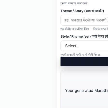
तुमच्या गाण्याचा ‘स्वर’ ठरतो.
Theme / Story (काय सांगायचं?)
एक ओळीत कथा/विषय लिहा — जितकं स्पष्ट, ति
Style / Rhyme feel (कशी गेयता हव
तुमची आवडती ‘गाणीपणा’ची शैली निवडा.
Your generated Marathi l